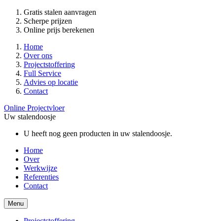
Gratis stalen aanvragen
Scherpe prijzen
Online prijs berekenen
Home
Over ons
Projectstoffering
Full Service
Advies op locatie
Contact
Online Projectvloer
Uw stalendoosje
U heeft nog geen producten in uw stalendoosje.
Home
Over
Werkwijze
Referenties
Contact
Menu
Projectstoffering