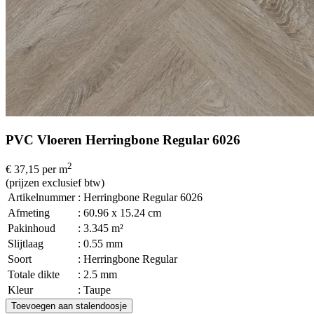
PVC Vloeren Herringbone Regular 6026
2
€ 37,15
per m
(prijzen exclusief btw)
Artikelnummer
: Herringbone Regular 6026
Afmeting
: 60.96 x 15.24 cm
Pakinhoud
: 3.345 m²
Slijtlaag
: 0.55 mm
Soort
: Herringbone Regular
Totale dikte
: 2.5 mm
Kleur
: Taupe
Toevoegen aan stalendoosje