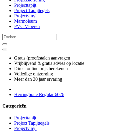
Projecttapijt
Project Tapijttegels
Projectvinyl
Marmoleum
PVC Vloeren
Gratis (proef)stalen aanvragen
Vrijblijvend & gratis advies op locatie
Direct online prijs berekenen
Volledige ontzorging
Meer dan 30 jaar ervaring
Herringbone Regular 6026
Categorieën
Projecttapijt
Project Tapijttegels
Projectvinyl