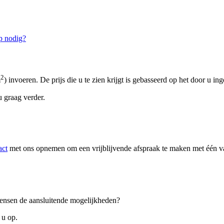
p nodig?
2
m
) invoeren. De prijs die u te zien krijgt is gebasseerd op het door u in
 graag verder.
act
met ons opnemen om een vrijblijvende afspraak te maken met één van
 wensen de aansluitende mogelijkheden?
 u op.