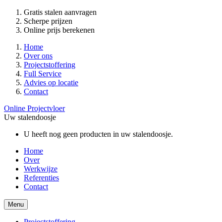
Gratis stalen aanvragen
Scherpe prijzen
Online prijs berekenen
Home
Over ons
Projectstoffering
Full Service
Advies op locatie
Contact
Online Projectvloer
Uw stalendoosje
U heeft nog geen producten in uw stalendoosje.
Home
Over
Werkwijze
Referenties
Contact
Menu
Projectstoffering