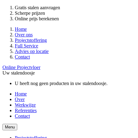
Gratis stalen aanvragen
Scherpe prijzen
Online prijs berekenen
Home
Over ons
Projectstoffering
Full Service
Advies op locatie
Contact
Online Projectvloer
Uw stalendoosje
U heeft nog geen producten in uw stalendoosje.
Home
Over
Werkwijze
Referenties
Contact
Menu
Projectstoffering