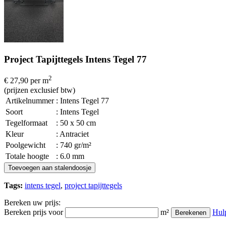
Project Tapijttegels Intens Tegel 77
2
€ 27,90
per m
(prijzen exclusief btw)
Artikelnummer
: Intens Tegel 77
Soort
: Intens Tegel
Tegelformaat
: 50 x 50 cm
Kleur
: Antraciet
Poolgewicht
: 740 gr/m²
Totale hoogte
: 6.0 mm
Toevoegen aan stalendoosje
Tags:
intens tegel
,
project tapijttegels
Bereken uw prijs:
Bereken prijs voor
m²
Hul
Berekenen