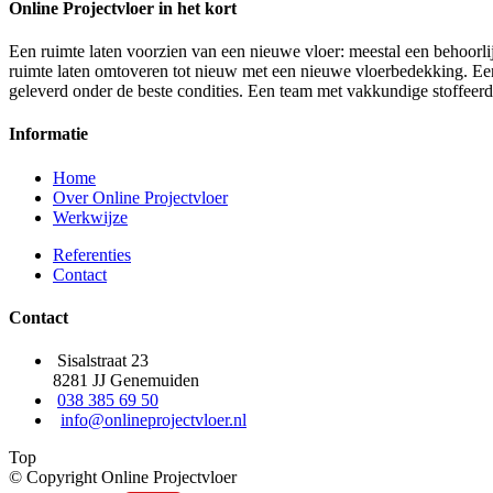
Online Projectvloer in het kort
Een ruimte laten voorzien van een nieuwe vloer: meestal een behoorlij
ruimte laten omtoveren tot nieuw met een nieuwe vloerbedekking. Een d
geleverd onder de beste condities. Een team met vakkundige stoffeer
Informatie
Home
Over Online Projectvloer
Werkwijze
Referenties
Contact
Contact
Sisalstraat 23
8281 JJ Genemuiden
038 385 69 50
info@onlineprojectvloer.nl
Top
© Copyright Online Projectvloer