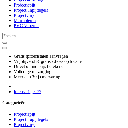
Projecttapijt
Project Tapijttegels
Projectvinyl
Marmoleum
PVC Vloeren
Gratis (proef)stalen aanvragen
Vrijblijvend & gratis advies op locatie
Direct online prijs berekenen
Volledige ontzorging
Meer dan 30 jaar ervaring
Intens Tegel 77
Categorieën
Projecttapijt
Project Tapijttegels
Projectvinyl