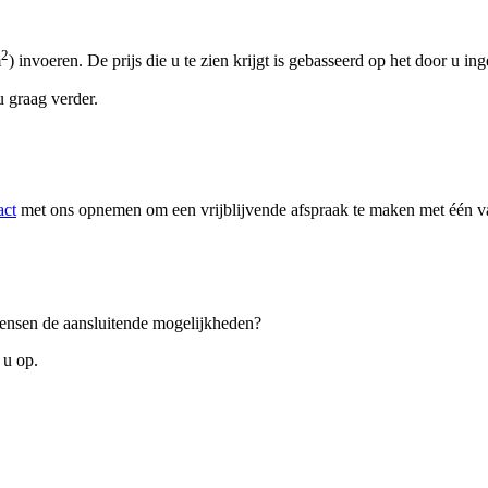
2
m
) invoeren. De prijs die u te zien krijgt is gebasseerd op het door u in
 graag verder.
act
met ons opnemen om een vrijblijvende afspraak te maken met één van
 wensen de aansluitende mogelijkheden?
 u op.