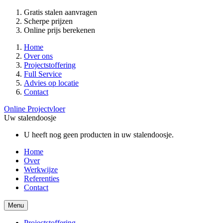
Gratis stalen aanvragen
Scherpe prijzen
Online prijs berekenen
Home
Over ons
Projectstoffering
Full Service
Advies op locatie
Contact
Online Projectvloer
Uw stalendoosje
U heeft nog geen producten in uw stalendoosje.
Home
Over
Werkwijze
Referenties
Contact
Menu
Projectstoffering