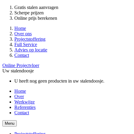
Gratis stalen aanvragen
Scherpe prijzen
Online prijs berekenen
Home
Over ons
Projectstoffering
Full Service
Advies op locatie
Contact
Online Projectvloer
Uw stalendoosje
U heeft nog geen producten in uw stalendoosje.
Home
Over
Werkwijze
Referenties
Contact
Menu
Projectstoffering