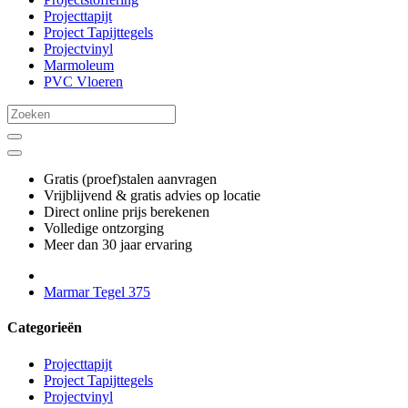
Projecttapijt
Project Tapijttegels
Projectvinyl
Marmoleum
PVC Vloeren
Gratis (proef)stalen aanvragen
Vrijblijvend & gratis advies op locatie
Direct online prijs berekenen
Volledige ontzorging
Meer dan 30 jaar ervaring
Marmar Tegel 375
Categorieën
Projecttapijt
Project Tapijttegels
Projectvinyl