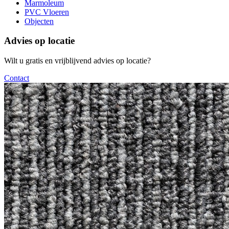
Marmoleum
PVC Vloeren
Objecten
Advies op locatie
Wilt u gratis en vrijblijvend advies op locatie?
Contact