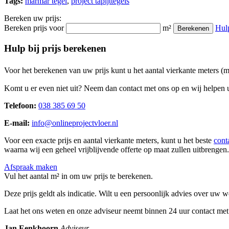
Tags:
marmar tegel
,
project tapijttegels
Bereken uw prijs:
Bereken prijs voor
m²
Hul
Berekenen
Hulp bij prijs berekenen
Voor het berekenen van uw prijs kunt u het aantal vierkante meters (
Komt u er even niet uit? Neem dan contact met ons op en wij helpen u
Telefoon:
038 385 69 50
E-mail:
info@onlineprojectvloer.nl
Voor een exacte prijs en aantal vierkante meters, kunt u het beste
cont
waarna wij een geheel vrijblijvende offerte op maat zullen uitbrengen.
Afspraak maken
Vul het aantal m² in om uw prijs te berekenen.
Deze prijs geldt als indicatie. Wilt u een persoonlijk advies over uw
Laat het ons weten en onze adviseur neemt binnen 24 uur contact met
Jan Eenkhoorn
Adviseur