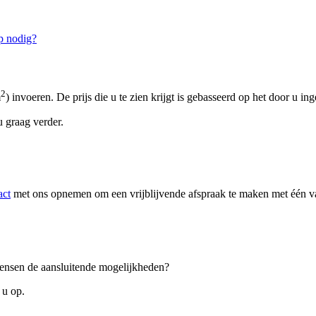
p nodig?
2
m
) invoeren. De prijs die u te zien krijgt is gebasseerd op het door u in
 graag verder.
act
met ons opnemen om een vrijblijvende afspraak te maken met één van
 wensen de aansluitende mogelijkheden?
 u op.