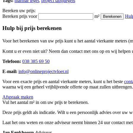
Tags:
marmar tegel
,
project tapijttegels
Bereken uw prijs:
Bereken prijs voor
m²
Hul
Berekenen
Hulp bij prijs berekenen
Voor het berekenen van uw prijs kunt u het aantal vierkante meters (
Komt u er even niet uit? Neem dan contact met ons op en wij helpen u
Telefoon:
038 385 69 50
E-mail:
info@onlineprojectvloer.nl
Voor een exacte prijs en aantal vierkante meters, kunt u het beste
cont
waarna wij een geheel vrijblijvende offerte op maat zullen uitbrengen.
Afspraak maken
Vul het aantal m² in om uw prijs te berekenen.
Deze prijs geldt als indicatie. Wilt u een persoonlijk advies over uw
Laat het ons weten en onze adviseur neemt binnen 24 uur contact met
Jan Eenkhoorn
Adviseur