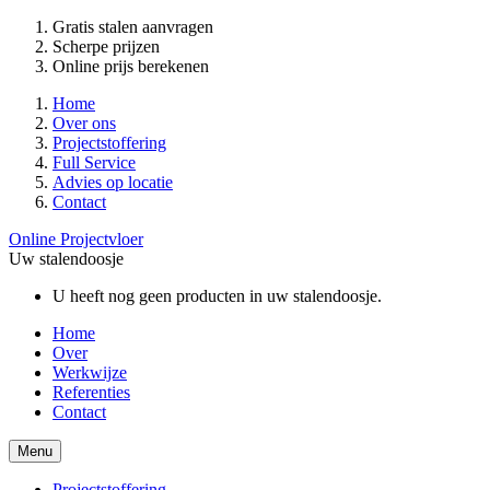
Gratis stalen aanvragen
Scherpe prijzen
Online prijs berekenen
Home
Over ons
Projectstoffering
Full Service
Advies op locatie
Contact
Online Projectvloer
Uw stalendoosje
U heeft nog geen producten in uw stalendoosje.
Home
Over
Werkwijze
Referenties
Contact
Menu
Projectstoffering