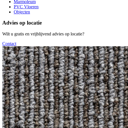
Marmoleum
PVC Vloeren
Objecten
Advies op locatie
Wilt u gratis en vrijblijvend advies op locatie?
Contact