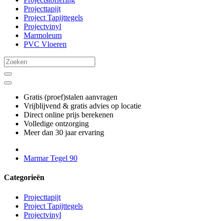
Projecttapijt
Project Tapijttegels
Projectvinyl
Marmoleum
PVC Vloeren
Gratis (proef)stalen aanvragen
Vrijblijvend & gratis advies op locatie
Direct online prijs berekenen
Volledige ontzorging
Meer dan 30 jaar ervaring
Marmar Tegel 90
Categorieën
Projecttapijt
Project Tapijttegels
Projectvinyl