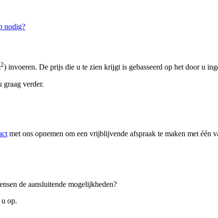
p nodig?
2
m
) invoeren. De prijs die u te zien krijgt is gebasseerd op het door u in
 graag verder.
act
met ons opnemen om een vrijblijvende afspraak te maken met één van
 wensen de aansluitende mogelijkheden?
 u op.