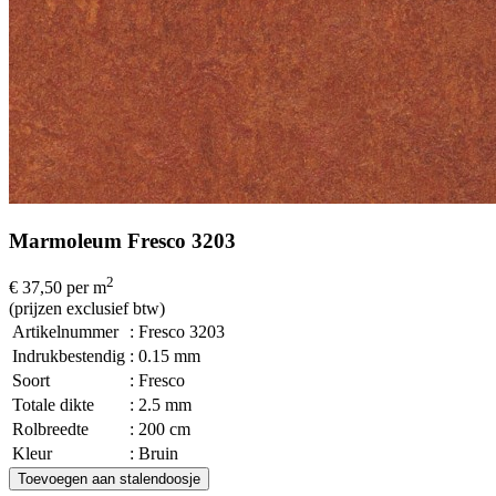
Marmoleum Fresco 3203
2
€ 37,50
per m
(prijzen exclusief btw)
Artikelnummer
: Fresco 3203
Indrukbestendig
: 0.15 mm
Soort
: Fresco
Totale dikte
: 2.5 mm
Rolbreedte
: 200 cm
Kleur
: Bruin
Toevoegen aan stalendoosje