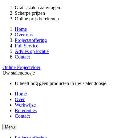
Gratis stalen aanvragen
Scherpe prijzen
Online prijs berekenen
Home
Over ons
Projectstoffering
Full Service
Advies op locatie
Contact
Online Projectvloer
Uw stalendoosje
U heeft nog geen producten in uw stalendoosje.
Home
Over
Werkwijze
Referenties
Contact
Menu
Projectstoffering