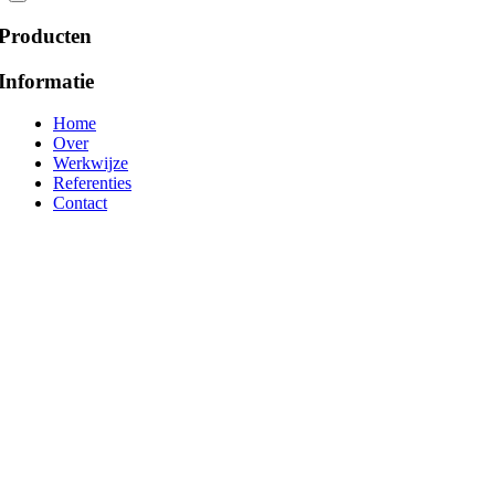
Producten
Informatie
Home
Over
Werkwijze
Referenties
Contact