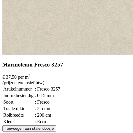
Marmoleum Fresco 3257
2
€ 37,50
per m
(prijzen exclusief btw)
Artikelnummer
: Fresco 3257
Indrukbestendig
: 0.15 mm
Soort
: Fresco
Totale dikte
: 2.5 mm
Rolbreedte
: 200 cm
Kleur
: Ecru
Toevoegen aan stalendoosje