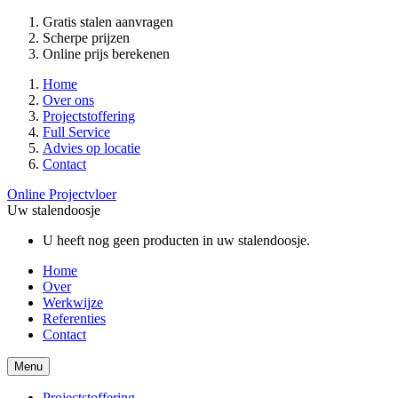
Gratis stalen aanvragen
Scherpe prijzen
Online prijs berekenen
Home
Over ons
Projectstoffering
Full Service
Advies op locatie
Contact
Online Projectvloer
Uw stalendoosje
U heeft nog geen producten in uw stalendoosje.
Home
Over
Werkwijze
Referenties
Contact
Menu
Projectstoffering