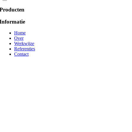
Producten
Informatie
Home
Over
Werkwijze
Referenties
Contact