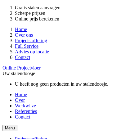
Gratis stalen aanvragen
Scherpe prijzen
Online prijs berekenen
Home
Over ons
Projectstoffering
Full Service
Advies op locatie
Contact
Online Projectvloer
Uw stalendoosje
U heeft nog geen producten in uw stalendoosje.
Home
Over
Werkwijze
Referenties
Contact
Menu
Projectstoffering