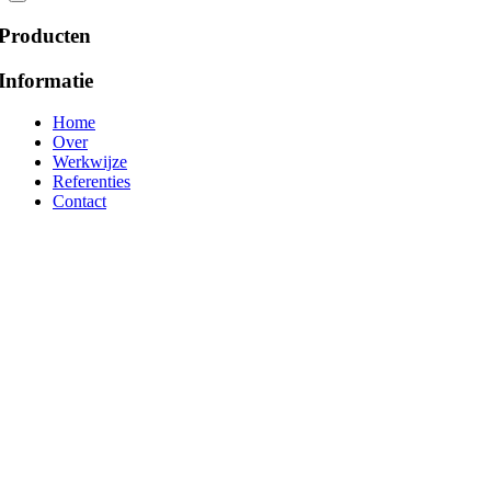
Producten
Informatie
Home
Over
Werkwijze
Referenties
Contact