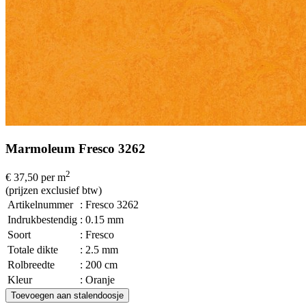
Marmoleum Fresco 3262
2
€ 37,50
per m
(prijzen exclusief btw)
Artikelnummer
: Fresco 3262
Indrukbestendig
: 0.15 mm
Soort
: Fresco
Totale dikte
: 2.5 mm
Rolbreedte
: 200 cm
Kleur
: Oranje
Toevoegen aan stalendoosje