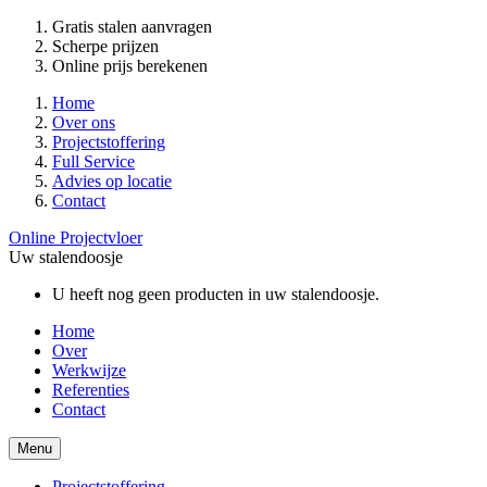
Gratis stalen aanvragen
Scherpe prijzen
Online prijs berekenen
Home
Over ons
Projectstoffering
Full Service
Advies op locatie
Contact
Online Projectvloer
Uw stalendoosje
U heeft nog geen producten in uw stalendoosje.
Home
Over
Werkwijze
Referenties
Contact
Menu
Projectstoffering