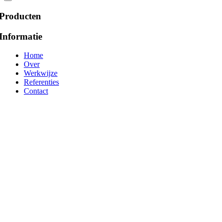
Producten
Informatie
Home
Over
Werkwijze
Referenties
Contact