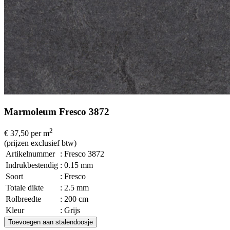
Marmoleum Fresco 3872
2
€ 37,50
per m
(prijzen exclusief btw)
Artikelnummer
: Fresco 3872
Indrukbestendig
: 0.15 mm
Soort
: Fresco
Totale dikte
: 2.5 mm
Rolbreedte
: 200 cm
Kleur
: Grijs
Toevoegen aan stalendoosje