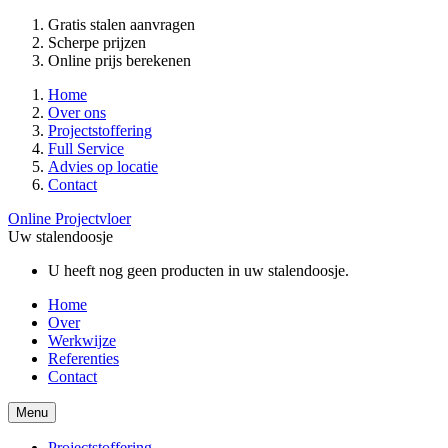
Gratis stalen aanvragen
Scherpe prijzen
Online prijs berekenen
Home
Over ons
Projectstoffering
Full Service
Advies op locatie
Contact
Online Projectvloer
Uw stalendoosje
U heeft nog geen producten in uw stalendoosje.
Home
Over
Werkwijze
Referenties
Contact
Menu
Projectstoffering