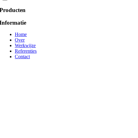
Producten
Informatie
Home
Over
Werkwijze
Referenties
Contact