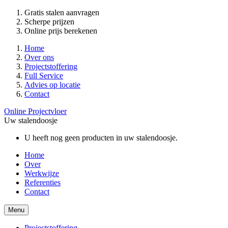
Gratis stalen aanvragen
Scherpe prijzen
Online prijs berekenen
Home
Over ons
Projectstoffering
Full Service
Advies op locatie
Contact
Online Projectvloer
Uw stalendoosje
U heeft nog geen producten in uw stalendoosje.
Home
Over
Werkwijze
Referenties
Contact
Menu
Projectstoffering