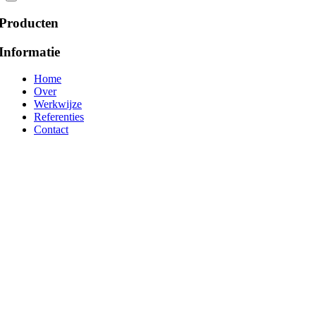
Producten
Informatie
Home
Over
Werkwijze
Referenties
Contact