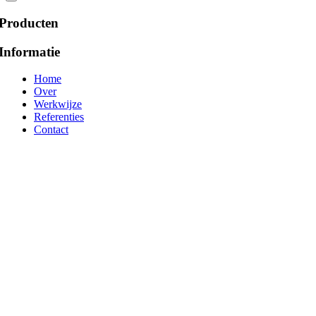
Producten
Informatie
Home
Over
Werkwijze
Referenties
Contact