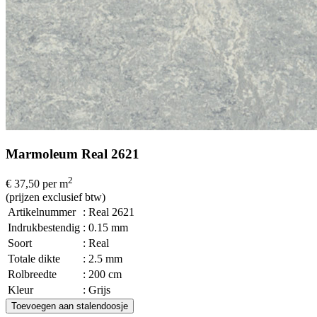
Marmoleum Real 2621
2
€ 37,50
per m
(prijzen exclusief btw)
Artikelnummer
: Real 2621
Indrukbestendig
: 0.15 mm
Soort
: Real
Totale dikte
: 2.5 mm
Rolbreedte
: 200 cm
Kleur
: Grijs
Toevoegen aan stalendoosje