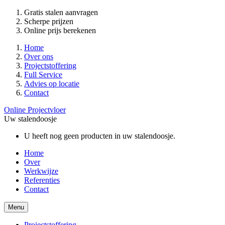
Gratis stalen aanvragen
Scherpe prijzen
Online prijs berekenen
Home
Over ons
Projectstoffering
Full Service
Advies op locatie
Contact
Online Projectvloer
Uw stalendoosje
U heeft nog geen producten in uw stalendoosje.
Home
Over
Werkwijze
Referenties
Contact
Menu
Projectstoffering