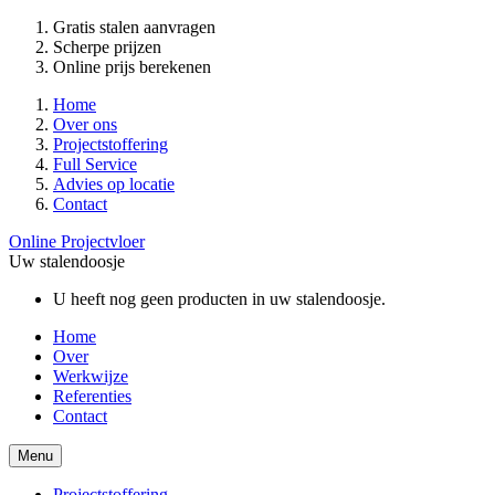
Gratis stalen aanvragen
Scherpe prijzen
Online prijs berekenen
Home
Over ons
Projectstoffering
Full Service
Advies op locatie
Contact
Online Projectvloer
Uw stalendoosje
U heeft nog geen producten in uw stalendoosje.
Home
Over
Werkwijze
Referenties
Contact
Menu
Projectstoffering