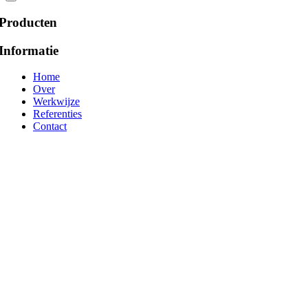
Producten
Informatie
Home
Over
Werkwijze
Referenties
Contact