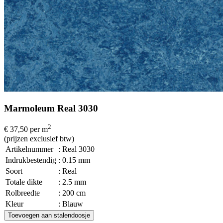
Marmoleum Real 3030
2
€ 37,50
per m
(prijzen exclusief btw)
Artikelnummer
: Real 3030
Indrukbestendig
: 0.15 mm
Soort
: Real
Totale dikte
: 2.5 mm
Rolbreedte
: 200 cm
Kleur
: Blauw
Toevoegen aan stalendoosje