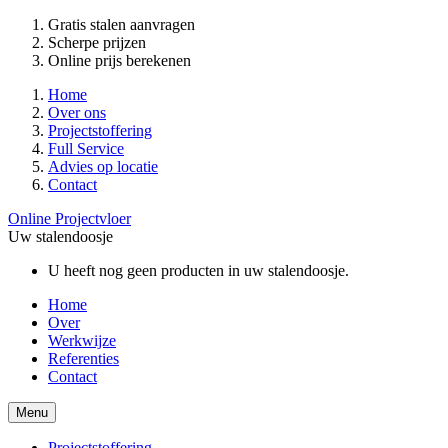
Gratis stalen aanvragen
Scherpe prijzen
Online prijs berekenen
Home
Over ons
Projectstoffering
Full Service
Advies op locatie
Contact
Online Projectvloer
Uw stalendoosje
U heeft nog geen producten in uw stalendoosje.
Home
Over
Werkwijze
Referenties
Contact
Menu
Projectstoffering