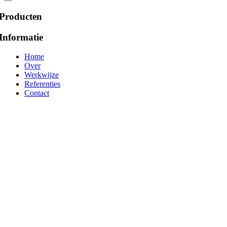
Producten
Informatie
Home
Over
Werkwijze
Referenties
Contact