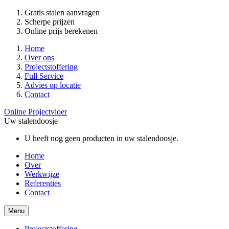
Gratis stalen aanvragen
Scherpe prijzen
Online prijs berekenen
Home
Over ons
Projectstoffering
Full Service
Advies op locatie
Contact
Online Projectvloer
Uw stalendoosje
U heeft nog geen producten in uw stalendoosje.
Home
Over
Werkwijze
Referenties
Contact
Menu
Projectstoffering