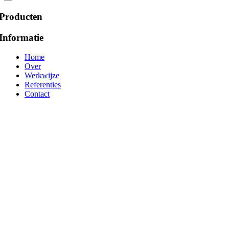
Producten
Informatie
Home
Over
Werkwijze
Referenties
Contact