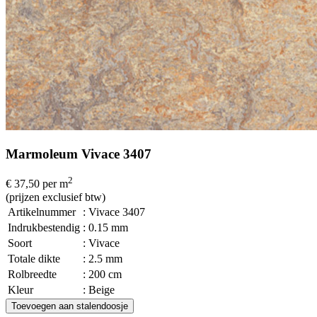
Marmoleum Vivace 3407
2
€ 37,50
per m
(prijzen exclusief btw)
Artikelnummer
: Vivace 3407
Indrukbestendig
: 0.15 mm
Soort
: Vivace
Totale dikte
: 2.5 mm
Rolbreedte
: 200 cm
Kleur
: Beige
Toevoegen aan stalendoosje