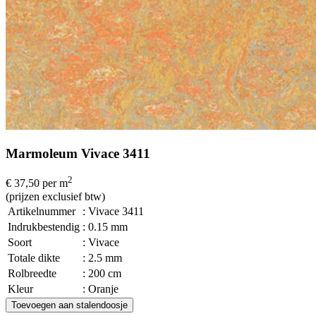
Marmoleum Vivace 3411
2
€ 37,50
per m
(prijzen exclusief btw)
Artikelnummer
: Vivace 3411
Indrukbestendig
: 0.15 mm
Soort
: Vivace
Totale dikte
: 2.5 mm
Rolbreedte
: 200 cm
Kleur
: Oranje
Toevoegen aan stalendoosje