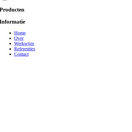
Producten
Informatie
Home
Over
Werkwijze
Referenties
Contact