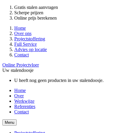
Gratis stalen aanvragen
Scherpe prijzen
Online prijs berekenen
Home
Over ons
Projectstoffering
Full Service
Advies op locatie
Contact
Online Projectvloer
Uw stalendoosje
U heeft nog geen producten in uw stalendoosje.
Home
Over
Werkwijze
Referenties
Contact
Menu
Projectstoffering