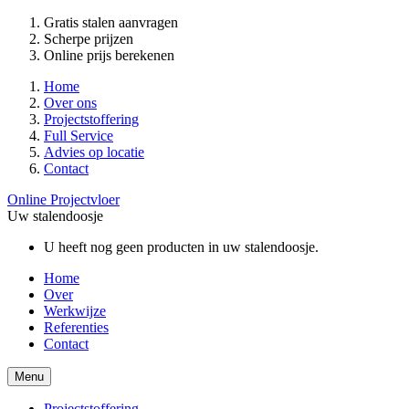
Gratis stalen aanvragen
Scherpe prijzen
Online prijs berekenen
Home
Over ons
Projectstoffering
Full Service
Advies op locatie
Contact
Online Projectvloer
Uw stalendoosje
U heeft nog geen producten in uw stalendoosje.
Home
Over
Werkwijze
Referenties
Contact
Menu
Projectstoffering