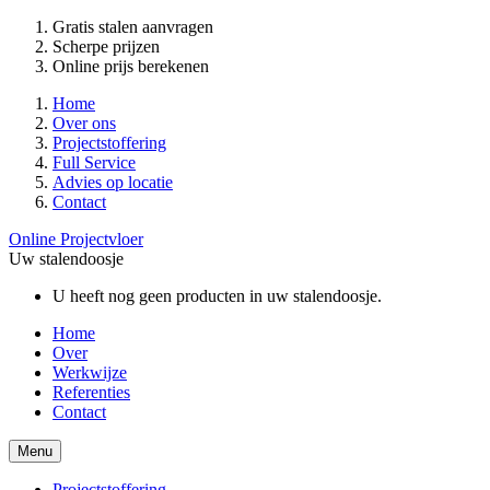
Gratis stalen aanvragen
Scherpe prijzen
Online prijs berekenen
Home
Over ons
Projectstoffering
Full Service
Advies op locatie
Contact
Online Projectvloer
Uw stalendoosje
U heeft nog geen producten in uw stalendoosje.
Home
Over
Werkwijze
Referenties
Contact
Menu
Projectstoffering