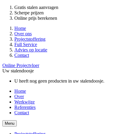
Gratis stalen aanvragen
Scherpe prijzen
Online prijs berekenen
Home
Over ons
Projectstoffering
Full Service
Advies op locatie
Contact
Online Projectvloer
Uw stalendoosje
U heeft nog geen producten in uw stalendoosje.
Home
Over
Werkwijze
Referenties
Contact
Menu
Projectstoffering