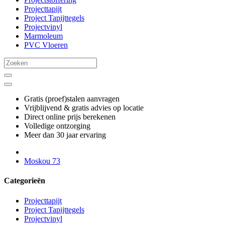
Projecttapijt
Project Tapijttegels
Projectvinyl
Marmoleum
PVC Vloeren
Gratis (proef)stalen aanvragen
Vrijblijvend & gratis advies op locatie
Direct online prijs berekenen
Volledige ontzorging
Meer dan 30 jaar ervaring
Moskou 73
Categorieën
Projecttapijt
Project Tapijttegels
Projectvinyl