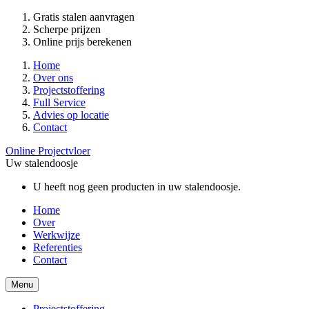
Gratis stalen aanvragen
Scherpe prijzen
Online prijs berekenen
Home
Over ons
Projectstoffering
Full Service
Advies op locatie
Contact
Online Projectvloer
Uw stalendoosje
U heeft nog geen producten in uw stalendoosje.
Home
Over
Werkwijze
Referenties
Contact
Menu
Projectstoffering