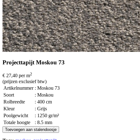
Projecttapijt Moskou 73
2
€ 27,40
per m
(prijzen exclusief btw)
Artikelnummer
: Moskou 73
Soort
: Moskou
Rolbreedte
: 400 cm
Kleur
: Grijs
Poolgewicht
: 1250 gr/m²
Totale hoogte
: 8.5 mm
Toevoegen aan stalendoosje