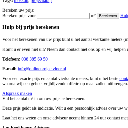
Tags:
moskou
,
projecttapijt
Bereken uw prijs:
Bereken prijs voor
m²
Hul
Berekenen
Hulp bij prijs berekenen
Voor het berekenen van uw prijs kunt u het aantal vierkante meters (
Komt u er even niet uit? Neem dan contact met ons op en wij helpen u
Telefoon:
038 385 69 50
E-mail:
info@onlineprojectvloer.nl
Voor een exacte prijs en aantal vierkante meters, kunt u het beste
cont
waarna wij een geheel vrijblijvende offerte op maat zullen uitbrengen.
Afspraak maken
Vul het aantal m² in om uw prijs te berekenen.
Deze prijs geldt als indicatie. Wilt u een persoonlijk advies over uw
Laat het ons weten en onze adviseur neemt binnen 24 uur contact met
Jan Eenkhoorn
Adviseur