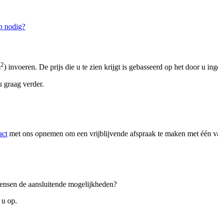
p nodig?
2
m
) invoeren. De prijs die u te zien krijgt is gebasseerd op het door u in
 graag verder.
act
met ons opnemen om een vrijblijvende afspraak te maken met één van
 wensen de aansluitende mogelijkheden?
 u op.