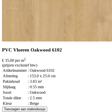
PVC Vloeren Oakwood 6102
2
€ 35,00
per m
(prijzen exclusief btw)
Artikelnummer
: Oakwood 6102
Afmeting
: 153.0 x 25.0 cm
Pakinhoud
: 3.83 m²
Slijtlaag
: 0.55 mm
Soort
: Oakwood
Totale dikte
: 2.5 mm
Kleur
: Beige
Toevoegen aan stalendoosje