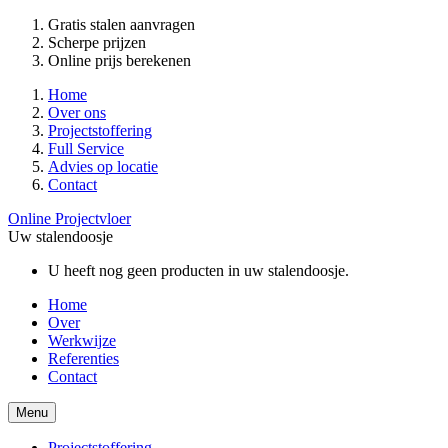
Gratis stalen aanvragen
Scherpe prijzen
Online prijs berekenen
Home
Over ons
Projectstoffering
Full Service
Advies op locatie
Contact
Online Projectvloer
Uw stalendoosje
U heeft nog geen producten in uw stalendoosje.
Home
Over
Werkwijze
Referenties
Contact
Menu
Projectstoffering