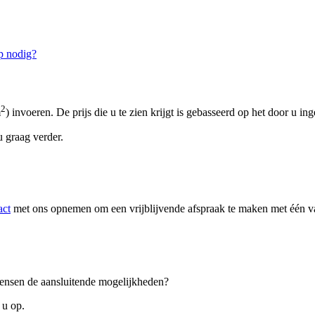
p nodig?
2
m
) invoeren. De prijs die u te zien krijgt is gebasseerd op het door u in
 graag verder.
act
met ons opnemen om een vrijblijvende afspraak te maken met één van
 wensen de aansluitende mogelijkheden?
 u op.