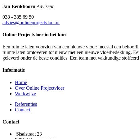
Jan Eenkhoorn
Adviseur
038 - 385 69 50
advies@onlineprojectvloer.nl
Online Projectvloer in het kort
Een ruimte laten voorzien van een nieuwe vloer: meestal een behoorlij
ruimte laten omtoveren tot nieuw met een nieuwe vloerbedekking. Een d
geleverd onder de beste condities. Een team met vakkundige stoffeer
Informatie
Home
Over Online Projectvloer
Werkwijze
Referenties
Contact
Contact
Sisalstraat 23