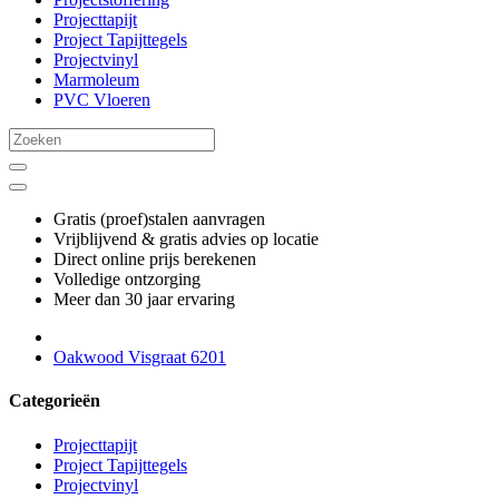
Projecttapijt
Project Tapijttegels
Projectvinyl
Marmoleum
PVC Vloeren
Gratis (proef)stalen aanvragen
Vrijblijvend & gratis advies op locatie
Direct online prijs berekenen
Volledige ontzorging
Meer dan 30 jaar ervaring
Oakwood Visgraat 6201
Categorieën
Projecttapijt
Project Tapijttegels
Projectvinyl