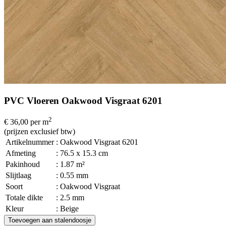
PVC Vloeren Oakwood Visgraat 6201
2
€ 36,00
per m
(prijzen exclusief btw)
Artikelnummer
: Oakwood Visgraat 6201
Afmeting
: 76.5 x 15.3 cm
Pakinhoud
: 1.87 m²
Slijtlaag
: 0.55 mm
Soort
: Oakwood Visgraat
Totale dikte
: 2.5 mm
Kleur
: Beige
Toevoegen aan stalendoosje