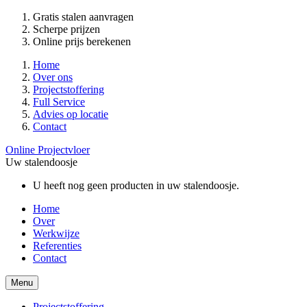
Gratis stalen aanvragen
Scherpe prijzen
Online prijs berekenen
Home
Over ons
Projectstoffering
Full Service
Advies op locatie
Contact
Online Projectvloer
Uw stalendoosje
U heeft nog geen producten in uw stalendoosje.
Home
Over
Werkwijze
Referenties
Contact
Menu
Projectstoffering