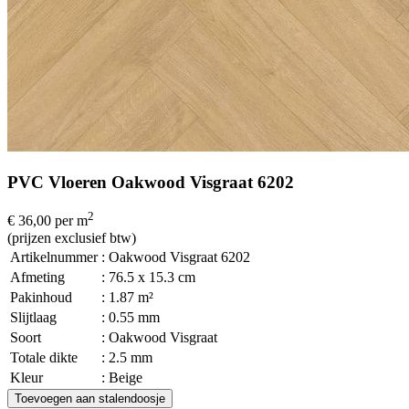
PVC Vloeren Oakwood Visgraat 6202
2
€ 36,00
per m
(prijzen exclusief btw)
Artikelnummer
: Oakwood Visgraat 6202
Afmeting
: 76.5 x 15.3 cm
Pakinhoud
: 1.87 m²
Slijtlaag
: 0.55 mm
Soort
: Oakwood Visgraat
Totale dikte
: 2.5 mm
Kleur
: Beige
Toevoegen aan stalendoosje