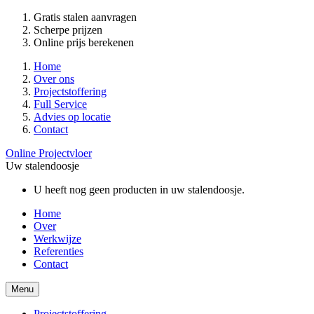
Gratis stalen aanvragen
Scherpe prijzen
Online prijs berekenen
Home
Over ons
Projectstoffering
Full Service
Advies op locatie
Contact
Online Projectvloer
Uw stalendoosje
U heeft nog geen producten in uw stalendoosje.
Home
Over
Werkwijze
Referenties
Contact
Menu
Projectstoffering