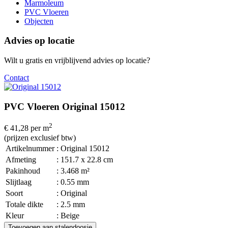
Marmoleum
PVC Vloeren
Objecten
Advies op locatie
Wilt u gratis en vrijblijvend advies op locatie?
Contact
PVC Vloeren Original 15012
2
€ 41,28
per m
(prijzen exclusief btw)
Artikelnummer
: Original 15012
Afmeting
: 151.7 x 22.8 cm
Pakinhoud
: 3.468 m²
Slijtlaag
: 0.55 mm
Soort
: Original
Totale dikte
: 2.5 mm
Kleur
: Beige
Toevoegen aan stalendoosje