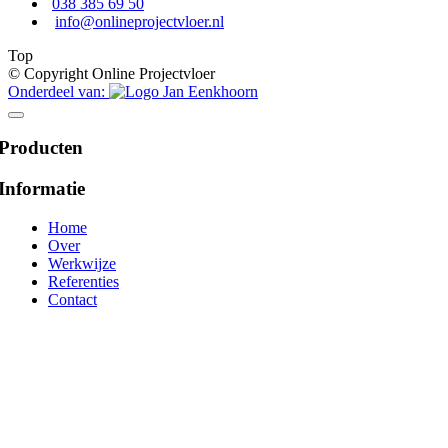
038 385 69 50
info@onlineprojectvloer.nl
Top
© Copyright Online Projectvloer
Onderdeel van:
Producten
Informatie
Home
Over
Werkwijze
Referenties
Contact