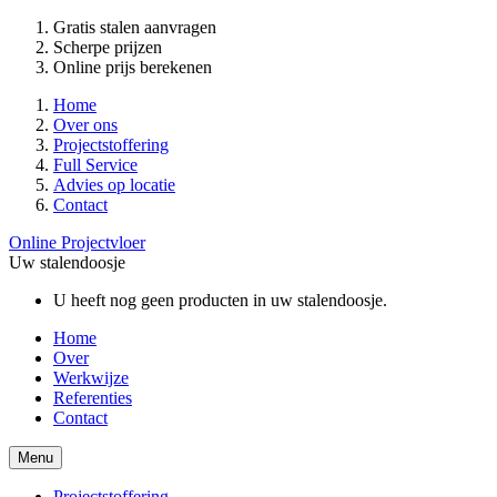
Gratis stalen aanvragen
Scherpe prijzen
Online prijs berekenen
Home
Over ons
Projectstoffering
Full Service
Advies op locatie
Contact
Online Projectvloer
Uw stalendoosje
U heeft nog geen producten in uw stalendoosje.
Home
Over
Werkwijze
Referenties
Contact
Menu
Projectstoffering