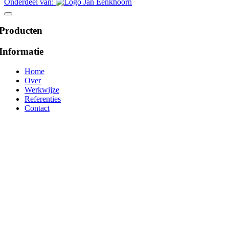
Onderdeel van:
Producten
Informatie
Home
Over
Werkwijze
Referenties
Contact