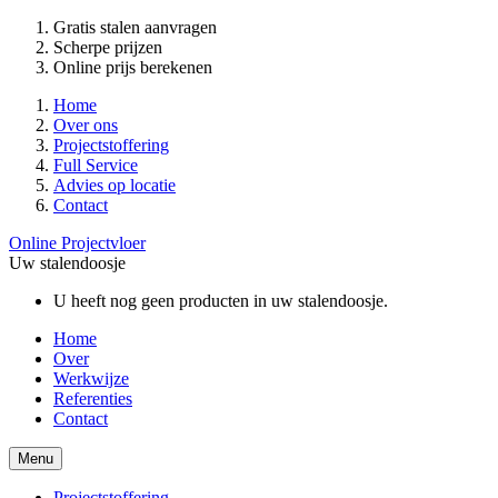
Gratis stalen aanvragen
Scherpe prijzen
Online prijs berekenen
Home
Over ons
Projectstoffering
Full Service
Advies op locatie
Contact
Online Projectvloer
Uw stalendoosje
U heeft nog geen producten in uw stalendoosje.
Home
Over
Werkwijze
Referenties
Contact
Menu
Projectstoffering