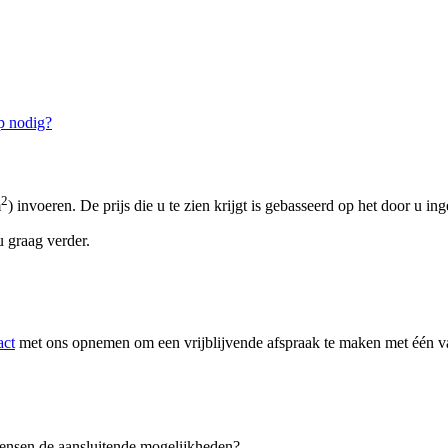
p nodig?
2
m
) invoeren. De prijs die u te zien krijgt is gebasseerd op het door u in
 graag verder.
act
met ons opnemen om een vrijblijvende afspraak te maken met één van
 wensen de aansluitende mogelijkheden?