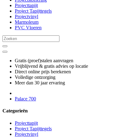
Projecttapijt
Project Tapijttegels
Projectvinyl
Marmoleum
PVC Vloeren
Gratis (proef)stalen aanvragen
Vrijblijvend & gratis advies op locatie
Direct online prijs berekenen
Volledige ontzorging
Meer dan 30 jaar ervaring
Palace 700
Categorieën
Projecttapijt
Project Tapijttegels
Projectvinyl