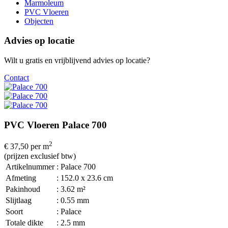
Marmoleum
PVC Vloeren
Objecten
Advies op locatie
Wilt u gratis en vrijblijvend advies op locatie?
Contact
PVC Vloeren Palace 700
2
€ 37,50
per m
(prijzen exclusief btw)
Artikelnummer
: Palace 700
Afmeting
: 152.0 x 23.6 cm
Pakinhoud
: 3.62 m²
Slijtlaag
: 0.55 mm
Soort
: Palace
Totale dikte
: 2.5 mm