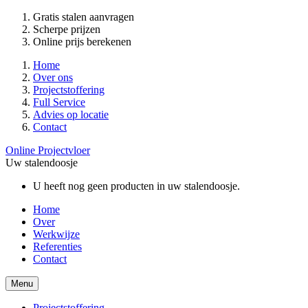
Gratis stalen aanvragen
Scherpe prijzen
Online prijs berekenen
Home
Over ons
Projectstoffering
Full Service
Advies op locatie
Contact
Online Projectvloer
Uw stalendoosje
U heeft nog geen producten in uw stalendoosje.
Home
Over
Werkwijze
Referenties
Contact
Menu
Projectstoffering