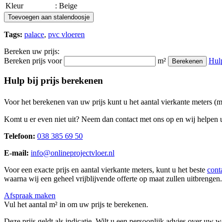
Kleur
: Beige
Toevoegen aan stalendoosje
Tags:
palace
,
pvc vloeren
Bereken uw prijs:
Bereken prijs voor
m²
Hul
Berekenen
Hulp bij prijs berekenen
Voor het berekenen van uw prijs kunt u het aantal vierkante meters (
Komt u er even niet uit? Neem dan contact met ons op en wij helpen u
Telefoon:
038 385 69 50
E-mail:
info@onlineprojectvloer.nl
Voor een exacte prijs en aantal vierkante meters, kunt u het beste
cont
waarna wij een geheel vrijblijvende offerte op maat zullen uitbrengen.
Afspraak maken
Vul het aantal m² in om uw prijs te berekenen.
Deze prijs geldt als indicatie. Wilt u een persoonlijk advies over uw