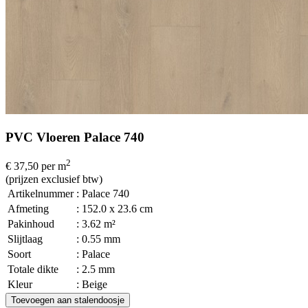
PVC Vloeren Palace 740
2
€ 37,50
per m
(prijzen exclusief btw)
Artikelnummer
: Palace 740
Afmeting
: 152.0 x 23.6 cm
Pakinhoud
: 3.62 m²
Slijtlaag
: 0.55 mm
Soort
: Palace
Totale dikte
: 2.5 mm
Kleur
: Beige
Toevoegen aan stalendoosje