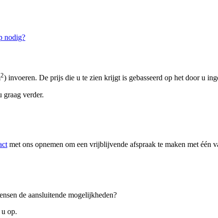
p nodig?
2
m
) invoeren. De prijs die u te zien krijgt is gebasseerd op het door u in
 graag verder.
act
met ons opnemen om een vrijblijvende afspraak te maken met één van
 wensen de aansluitende mogelijkheden?
 u op.