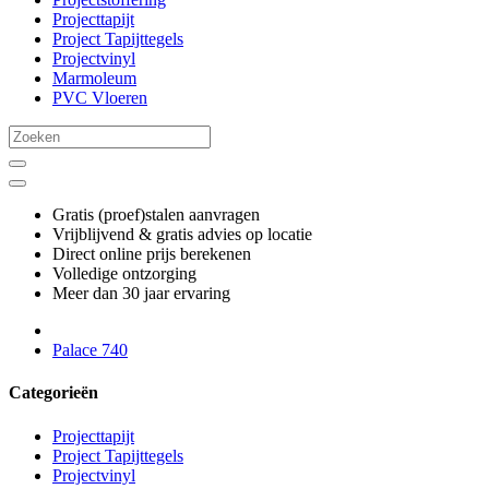
Projecttapijt
Project Tapijttegels
Projectvinyl
Marmoleum
PVC Vloeren
Gratis (proef)stalen aanvragen
Vrijblijvend & gratis advies op locatie
Direct online prijs berekenen
Volledige ontzorging
Meer dan 30 jaar ervaring
Palace 740
Categorieën
Projecttapijt
Project Tapijttegels
Projectvinyl