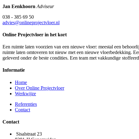
Jan Eenkhoorn
Adviseur
038 - 385 69 50
advies@onlineprojectvloer.nl
Online Projectvloer in het kort
Een ruimte laten voorzien van een nieuwe vloer: meestal een behoorlij
ruimte laten omtoveren tot nieuw met een nieuwe vloerbedekking. Een d
geleverd onder de beste condities. Een team met vakkundige stoffeer
Informatie
Home
Over Online Projectvloer
Werkwijze
Referenties
Contact
Contact
Sisalstraat 23