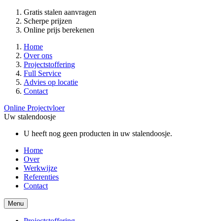
Gratis stalen aanvragen
Scherpe prijzen
Online prijs berekenen
Home
Over ons
Projectstoffering
Full Service
Advies op locatie
Contact
Online Projectvloer
Uw stalendoosje
U heeft nog geen producten in uw stalendoosje.
Home
Over
Werkwijze
Referenties
Contact
Menu
Projectstoffering