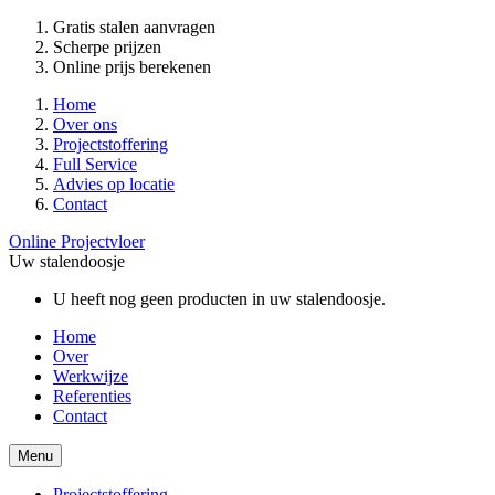
Gratis stalen aanvragen
Scherpe prijzen
Online prijs berekenen
Home
Over ons
Projectstoffering
Full Service
Advies op locatie
Contact
Online Projectvloer
Uw stalendoosje
U heeft nog geen producten in uw stalendoosje.
Home
Over
Werkwijze
Referenties
Contact
Menu
Projectstoffering