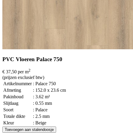
PVC Vloeren Palace 750
2
€ 37,50
per m
(prijzen exclusief btw)
Artikelnummer
: Palace 750
Afmeting
: 152.0 x 23.6 cm
Pakinhoud
: 3.62 m²
Slijtlaag
: 0.55 mm
Soort
: Palace
Totale dikte
: 2.5 mm
Kleur
: Beige
Toevoegen aan stalendoosje