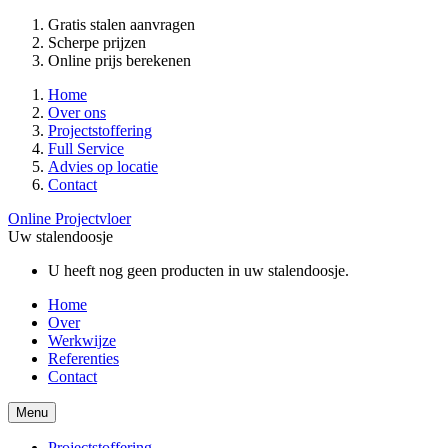
Gratis stalen aanvragen
Scherpe prijzen
Online prijs berekenen
Home
Over ons
Projectstoffering
Full Service
Advies op locatie
Contact
Online Projectvloer
Uw stalendoosje
U heeft nog geen producten in uw stalendoosje.
Home
Over
Werkwijze
Referenties
Contact
Menu
Projectstoffering