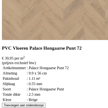
PVC Vloeren Palace Hongaarse Punt 72
2
€ 39,95
per m
(prijzen exclusief btw)
Artikelnummer
: Palace Hongaarse Punt 72
Afmeting
: 9.9 x 56 cm
Pakinhoud
: 1.11 m²
Slijtlaag
: 0.55 mm
Soort
: Palace Hongaarse Punt
Totale dikte
: 2.5 mm
Kleur
: Beige
Toevoegen aan stalendoosje