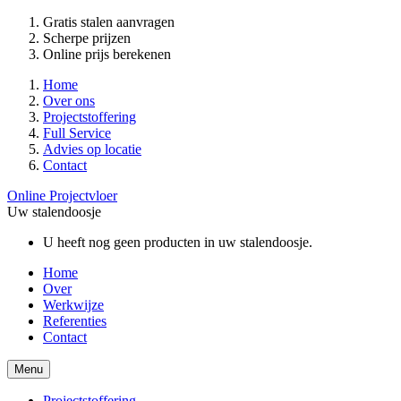
Gratis stalen aanvragen
Scherpe prijzen
Online prijs berekenen
Home
Over ons
Projectstoffering
Full Service
Advies op locatie
Contact
Online Projectvloer
Uw stalendoosje
U heeft nog geen producten in uw stalendoosje.
Home
Over
Werkwijze
Referenties
Contact
Menu
Projectstoffering