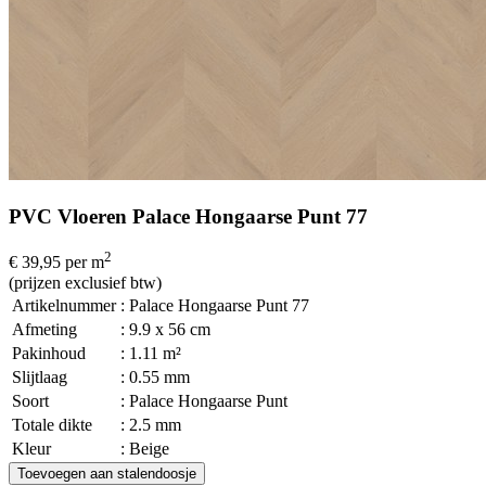
PVC Vloeren Palace Hongaarse Punt 77
2
€ 39,95
per m
(prijzen exclusief btw)
Artikelnummer
: Palace Hongaarse Punt 77
Afmeting
: 9.9 x 56 cm
Pakinhoud
: 1.11 m²
Slijtlaag
: 0.55 mm
Soort
: Palace Hongaarse Punt
Totale dikte
: 2.5 mm
Kleur
: Beige
Toevoegen aan stalendoosje