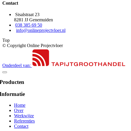
Contact
Sisalstraat 23
8281 JJ Genemuiden
038 385 69 50
info@onlineprojectvloer.nl
Top
© Copyright Online Projectvloer
Onderdeel van:
Producten
Informatie
Home
Over
Werkwijze
Referenties
Contact