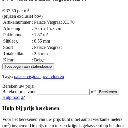
2
€ 37,50
per m
(prijzen exclusief btw)
Artikelnummer
: Palace Visgraat XL 70
Afmeting
: 76.5 x 15.3 cm
Pakinhoud
: 1.87 m²
Slijtlaag
: 0.55 mm
Soort
: Palace Visgraat
Totale dikte
: 2.5 mm
Kleur
: Beige
Toevoegen aan stalendoosje
Tags:
palace visgraat
,
pvc vloeren
Bereken uw prijs:
Bereken prijs voor
m²
Berekenen
Hulp nodig?
Hulp bij prijs berekenen
Voor het berekenen van uw prijs kunt u het aantal vierkante meters
2
(m
) invoeren. De prijs die u te zien krijgt is gebasseerd op het door