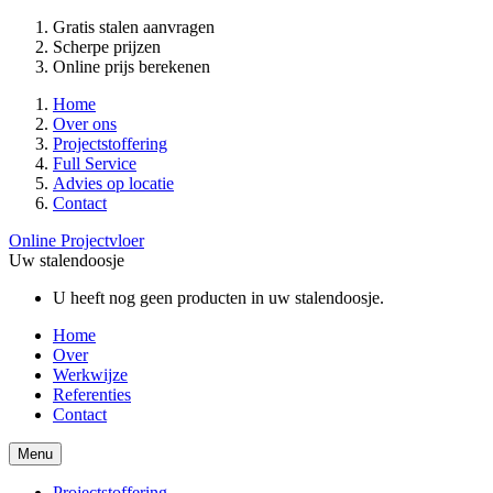
Gratis stalen aanvragen
Scherpe prijzen
Online prijs berekenen
Home
Over ons
Projectstoffering
Full Service
Advies op locatie
Contact
Online Projectvloer
Uw stalendoosje
U heeft nog geen producten in uw stalendoosje.
Home
Over
Werkwijze
Referenties
Contact
Menu
Projectstoffering