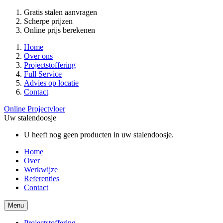
Gratis stalen aanvragen
Scherpe prijzen
Online prijs berekenen
Home
Over ons
Projectstoffering
Full Service
Advies op locatie
Contact
Online Projectvloer
Uw stalendoosje
U heeft nog geen producten in uw stalendoosje.
Home
Over
Werkwijze
Referenties
Contact
Menu
Projectstoffering