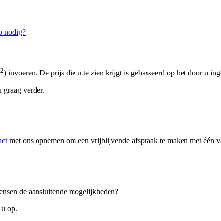
p nodig?
2
m
) invoeren. De prijs die u te zien krijgt is gebasseerd op het door u in
 graag verder.
act
met ons opnemen om een vrijblijvende afspraak te maken met één van
 wensen de aansluitende mogelijkheden?
 u op.