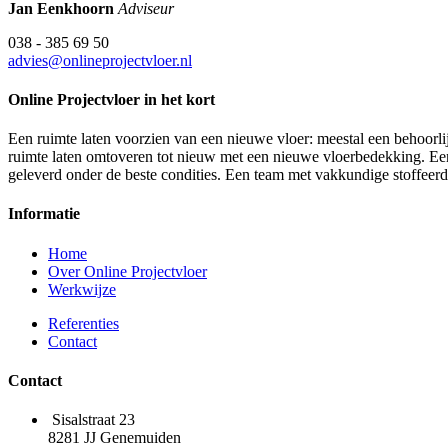
Jan Eenkhoorn
Adviseur
038 - 385 69 50
advies@onlineprojectvloer.nl
Online Projectvloer in het kort
Een ruimte laten voorzien van een nieuwe vloer: meestal een behoorlij
ruimte laten omtoveren tot nieuw met een nieuwe vloerbedekking. Een d
geleverd onder de beste condities. Een team met vakkundige stoffeer
Informatie
Home
Over Online Projectvloer
Werkwijze
Referenties
Contact
Contact
Sisalstraat 23
8281 JJ Genemuiden