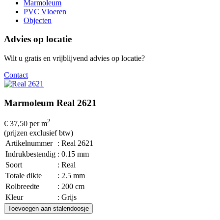
Marmoleum
PVC Vloeren
Objecten
Advies op locatie
Wilt u gratis en vrijblijvend advies op locatie?
Contact
Marmoleum Real 2621
2
€ 37,50
per m
(prijzen exclusief btw)
Artikelnummer
: Real 2621
Indrukbestendig
: 0.15 mm
Soort
: Real
Totale dikte
: 2.5 mm
Rolbreedte
: 200 cm
Kleur
: Grijs
Toevoegen aan stalendoosje