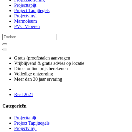
Projecttapijt
Project Tapijttegels
Projectvinyl
Marmoleum
PVC Vloeren
Gratis (proef)stalen aanvragen
Vrijblijvend & gratis advies op locatie
Direct online prijs berekenen
Volledige ontzorging
Meer dan 30 jaar ervaring
Real 2621
Categorieën
Projecttapijt
Project Tapijttegels
Projectvinyl