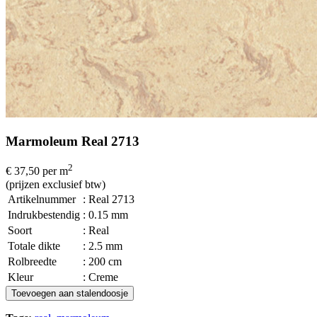
Marmoleum Real 2713
2
€ 37,50
per m
(prijzen exclusief btw)
Artikelnummer
: Real 2713
Indrukbestendig
: 0.15 mm
Soort
: Real
Totale dikte
: 2.5 mm
Rolbreedte
: 200 cm
Kleur
: Creme
Toevoegen aan stalendoosje