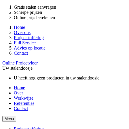
Gratis stalen aanvragen
Scherpe prijzen
Online prijs berekenen
Home
Over ons
Projectstoffering
Full Service
Advies op locatie
Contact
Online Projectvloer
Uw stalendoosje
U heeft nog geen producten in uw stalendoosje.
Home
Over
Werkwijze
Referenties
Contact
Menu
Projectstoffering