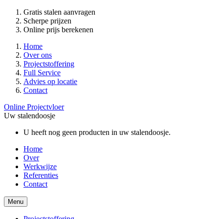
Gratis stalen aanvragen
Scherpe prijzen
Online prijs berekenen
Home
Over ons
Projectstoffering
Full Service
Advies op locatie
Contact
Online Projectvloer
Uw stalendoosje
U heeft nog geen producten in uw stalendoosje.
Home
Over
Werkwijze
Referenties
Contact
Menu
Projectstoffering