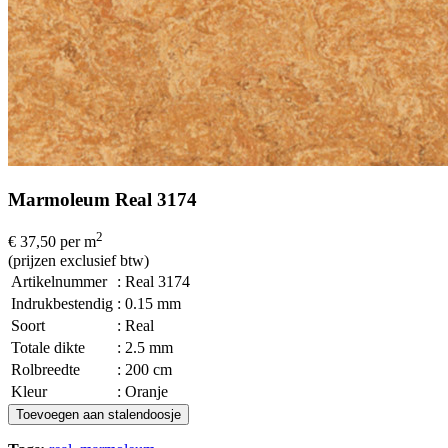
Marmoleum Real 3174
2
€ 37,50
per m
(prijzen exclusief btw)
Artikelnummer
: Real 3174
Indrukbestendig
: 0.15 mm
Soort
: Real
Totale dikte
: 2.5 mm
Rolbreedte
: 200 cm
Kleur
: Oranje
Toevoegen aan stalendoosje