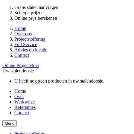
Gratis stalen aanvragen
Scherpe prijzen
Online prijs berekenen
Home
Over ons
Projectstoffering
Full Service
Advies op locatie
Contact
Online Projectvloer
Uw stalendoosje
U heeft nog geen producten in uw stalendoosje.
Home
Over
Werkwijze
Referenties
Contact
Menu
Projectstoffering