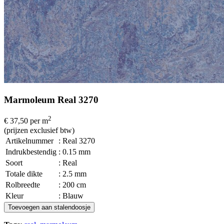
Marmoleum Real 3270
2
€ 37,50
per m
(prijzen exclusief btw)
Artikelnummer
: Real 3270
Indrukbestendig
: 0.15 mm
Soort
: Real
Totale dikte
: 2.5 mm
Rolbreedte
: 200 cm
Kleur
: Blauw
Toevoegen aan stalendoosje