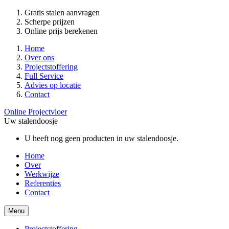
Gratis stalen aanvragen
Scherpe prijzen
Online prijs berekenen
Home
Over ons
Projectstoffering
Full Service
Advies op locatie
Contact
Online Projectvloer
Uw stalendoosje
U heeft nog geen producten in uw stalendoosje.
Home
Over
Werkwijze
Referenties
Contact
Menu
Projectstoffering