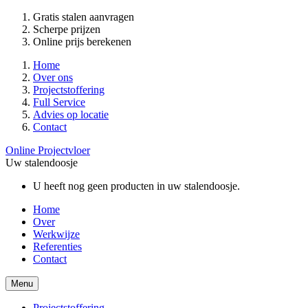
Gratis stalen aanvragen
Scherpe prijzen
Online prijs berekenen
Home
Over ons
Projectstoffering
Full Service
Advies op locatie
Contact
Online Projectvloer
Uw stalendoosje
U heeft nog geen producten in uw stalendoosje.
Home
Over
Werkwijze
Referenties
Contact
Menu
Projectstoffering