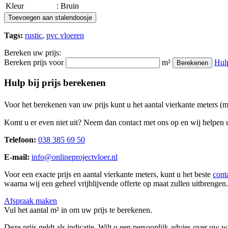
Kleur
: Bruin
Toevoegen aan stalendoosje
Tags:
rustic
,
pvc vloeren
Bereken uw prijs:
Bereken prijs voor
m²
Hul
Berekenen
Hulp bij prijs berekenen
Voor het berekenen van uw prijs kunt u het aantal vierkante meters (
Komt u er even niet uit? Neem dan contact met ons op en wij helpen u
Telefoon:
038 385 69 50
E-mail:
info@onlineprojectvloer.nl
Voor een exacte prijs en aantal vierkante meters, kunt u het beste
cont
waarna wij een geheel vrijblijvende offerte op maat zullen uitbrengen.
Afspraak maken
Vul het aantal m² in om uw prijs te berekenen.
Deze prijs geldt als indicatie. Wilt u een persoonlijk advies over uw