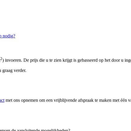
p nodig?
2
m
) invoeren. De prijs die u te zien krijgt is gebasseerd op het door u in
 graag verder.
act
met ons opnemen om een vrijblijvende afspraak te maken met één van
 wensen de aansluitende mogelijkheden?