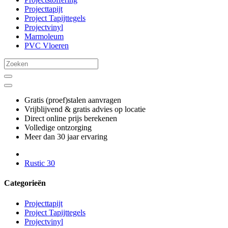
Projecttapijt
Project Tapijttegels
Projectvinyl
Marmoleum
PVC Vloeren
Gratis (proef)stalen aanvragen
Vrijblijvend & gratis advies op locatie
Direct online prijs berekenen
Volledige ontzorging
Meer dan 30 jaar ervaring
Rustic 30
Categorieën
Projecttapijt
Project Tapijttegels
Projectvinyl