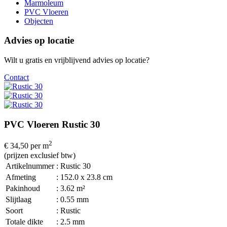
Marmoleum
PVC Vloeren
Objecten
Advies op locatie
Wilt u gratis en vrijblijvend advies op locatie?
Contact
PVC Vloeren Rustic 30
2
€ 34,50
per m
(prijzen exclusief btw)
Artikelnummer
: Rustic 30
Afmeting
: 152.0 x 23.8 cm
Pakinhoud
: 3.62 m²
Slijtlaag
: 0.55 mm
Soort
: Rustic
Totale dikte
: 2.5 mm