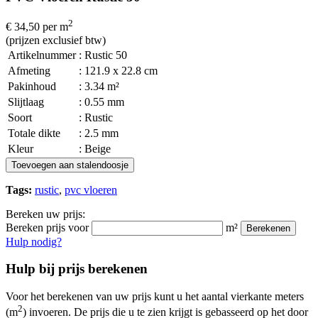
2
€ 34,50
per m
(prijzen exclusief btw)
Artikelnummer
: Rustic 50
Afmeting
: 121.9 x 22.8 cm
Pakinhoud
: 3.34 m²
Slijtlaag
: 0.55 mm
Soort
: Rustic
Totale dikte
: 2.5 mm
Kleur
: Beige
Toevoegen aan stalendoosje
Tags:
rustic
,
pvc vloeren
Bereken uw prijs:
Bereken prijs voor
m²
Berekenen
Hulp nodig?
Hulp bij prijs berekenen
Voor het berekenen van uw prijs kunt u het aantal vierkante meters
2
(m
) invoeren. De prijs die u te zien krijgt is gebasseerd op het door