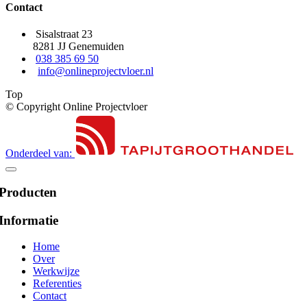
Contact
Sisalstraat 23
8281 JJ Genemuiden
038 385 69 50
info@onlineprojectvloer.nl
Top
© Copyright Online Projectvloer
Onderdeel van:
Producten
Informatie
Home
Over
Werkwijze
Referenties
Contact