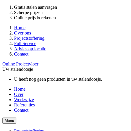
Gratis stalen aanvragen
Scherpe prijzen
Online prijs berekenen
Home
Over ons
Projectstoffering
Full Service
Advies op locatie
Contact
Online Projectvloer
Uw stalendoosje
U heeft nog geen producten in uw stalendoosje.
Home
Over
Werkwijze
Referenties
Contact
Menu
Projectstoffering