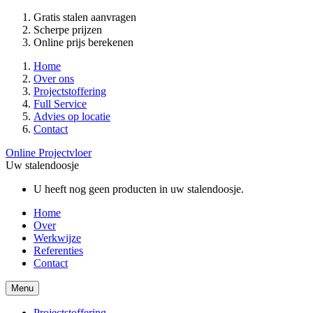
Gratis stalen aanvragen
Scherpe prijzen
Online prijs berekenen
Home
Over ons
Projectstoffering
Full Service
Advies op locatie
Contact
Online Projectvloer
Uw stalendoosje
U heeft nog geen producten in uw stalendoosje.
Home
Over
Werkwijze
Referenties
Contact
Menu
Projectstoffering