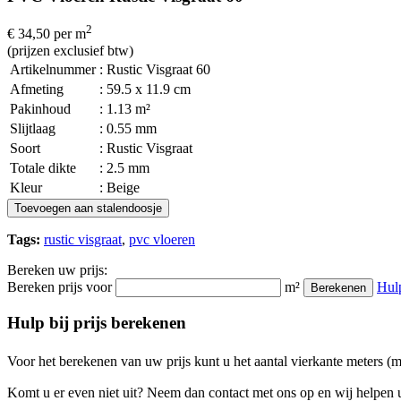
2
€ 34,50
per m
(prijzen exclusief btw)
Artikelnummer
: Rustic Visgraat 60
Afmeting
: 59.5 x 11.9 cm
Pakinhoud
: 1.13 m²
Slijtlaag
: 0.55 mm
Soort
: Rustic Visgraat
Totale dikte
: 2.5 mm
Kleur
: Beige
Toevoegen aan stalendoosje
Tags:
rustic visgraat
,
pvc vloeren
Bereken uw prijs:
Bereken prijs voor
m²
Hul
Berekenen
Hulp bij prijs berekenen
Voor het berekenen van uw prijs kunt u het aantal vierkante meters (
Komt u er even niet uit? Neem dan contact met ons op en wij helpen u