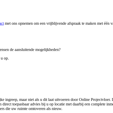
act
met ons opnemen om een vrijblijvende afspraak te maken met één van
 wensen de aansluitende mogelijkheden?
 u op.
ke ingreep, maar niet als u dit laat uitvoeren door Online Projectvloer
irect toepasbaar advies bij u op locatie met daarbij een complete inmet
ders die uw ruimte omtoveren als nieuw.