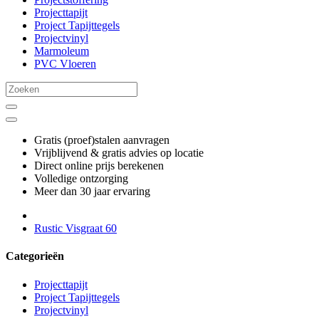
Projecttapijt
Project Tapijttegels
Projectvinyl
Marmoleum
PVC Vloeren
Gratis (proef)stalen aanvragen
Vrijblijvend & gratis advies op locatie
Direct online prijs berekenen
Volledige ontzorging
Meer dan 30 jaar ervaring
Rustic Visgraat 60
Categorieën
Projecttapijt
Project Tapijttegels
Projectvinyl