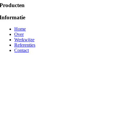
Producten
Informatie
Home
Over
Werkwijze
Referenties
Contact