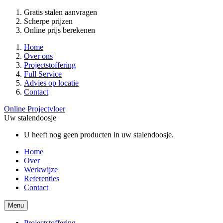
Gratis stalen aanvragen
Scherpe prijzen
Online prijs berekenen
Home
Over ons
Projectstoffering
Full Service
Advies op locatie
Contact
Online Projectvloer
Uw stalendoosje
U heeft nog geen producten in uw stalendoosje.
Home
Over
Werkwijze
Referenties
Contact
Menu
Projectstoffering