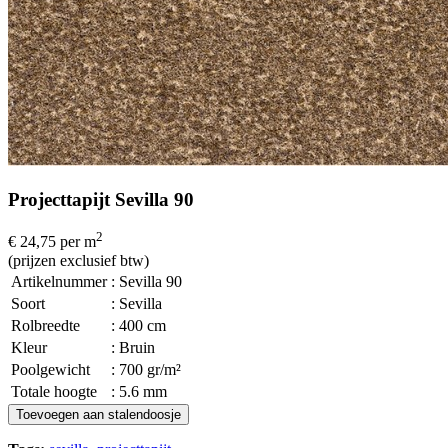
Projecttapijt Sevilla 90
2
€ 24,75
per m
(prijzen exclusief btw)
Artikelnummer
: Sevilla 90
Soort
: Sevilla
Rolbreedte
: 400 cm
Kleur
: Bruin
Poolgewicht
: 700 gr/m²
Totale hoogte
: 5.6 mm
Toevoegen aan stalendoosje