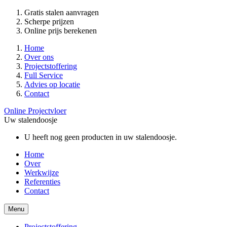
Gratis stalen aanvragen
Scherpe prijzen
Online prijs berekenen
Home
Over ons
Projectstoffering
Full Service
Advies op locatie
Contact
Online Projectvloer
Uw stalendoosje
U heeft nog geen producten in uw stalendoosje.
Home
Over
Werkwijze
Referenties
Contact
Menu
Projectstoffering