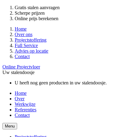
Gratis stalen aanvragen
Scherpe prijzen
Online prijs berekenen
Home
Over ons
Projectstoffering
Full Service
Advies op locatie
Contact
Online Projectvloer
Uw stalendoosje
U heeft nog geen producten in uw stalendoosje.
Home
Over
Werkwijze
Referenties
Contact
Menu
Projectstoffering