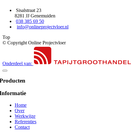
Sisalstraat 23
8281 JJ Genemuiden
038 385 69 50
info@onlineprojectvloer.nl
Top
© Copyright Online Projectvloer
Onderdeel van:
Producten
Informatie
Home
Over
Werkwijze
Referenties
Contact