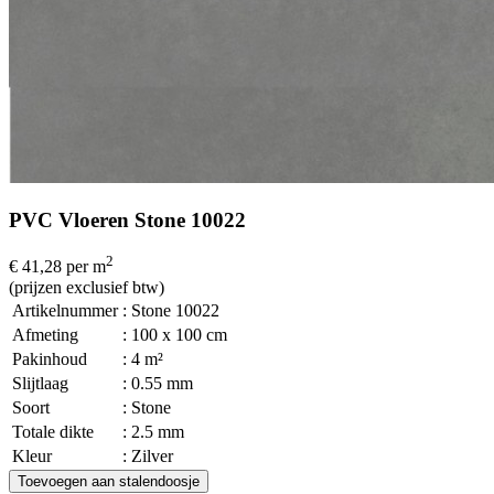
PVC Vloeren Stone 10022
2
€ 41,28
per m
(prijzen exclusief btw)
Artikelnummer
: Stone 10022
Afmeting
: 100 x 100 cm
Pakinhoud
: 4 m²
Slijtlaag
: 0.55 mm
Soort
: Stone
Totale dikte
: 2.5 mm
Kleur
: Zilver
Toevoegen aan stalendoosje