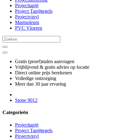
Projecttapijt
Project Tapijttegels
Projectvinyl
Marmoleum
PVC Vloeren
Gratis (proef)stalen aanvragen
Vrijblijvend & gratis advies op locatie
Direct online prijs berekenen
Volledige ontzorging
Meer dan 30 jaar ervaring
Stone 9012
Categorieën
Projecttapijt
Project Tapijttegels
Projectvinyl