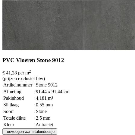
PVC Vloeren Stone 9012
2
€ 41,28
per m
(prijzen exclusief btw)
Artikelnummer
: Stone 9012
Afmeting
: 91.44 x 91.44 cm
Pakinhoud
: 4.181 m²
Slijtlaag
: 0.55 mm
Soort
: Stone
Totale dikte
: 2.5 mm
Kleur
: Antraciet
Toevoegen aan stalendoosje