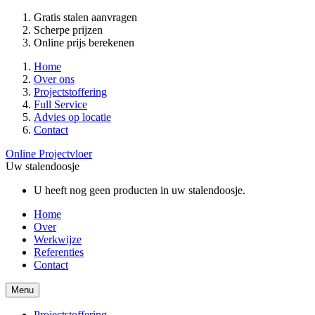
Gratis stalen aanvragen
Scherpe prijzen
Online prijs berekenen
Home
Over ons
Projectstoffering
Full Service
Advies op locatie
Contact
Online Projectvloer
Uw stalendoosje
U heeft nog geen producten in uw stalendoosje.
Home
Over
Werkwijze
Referenties
Contact
Menu
Projectstoffering