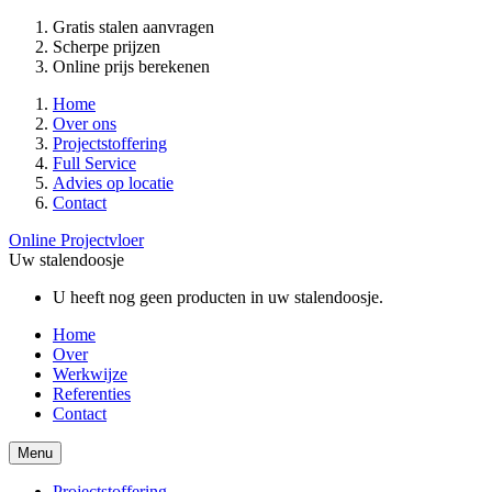
Gratis stalen aanvragen
Scherpe prijzen
Online prijs berekenen
Home
Over ons
Projectstoffering
Full Service
Advies op locatie
Contact
Online Projectvloer
Uw stalendoosje
U heeft nog geen producten in uw stalendoosje.
Home
Over
Werkwijze
Referenties
Contact
Menu
Projectstoffering