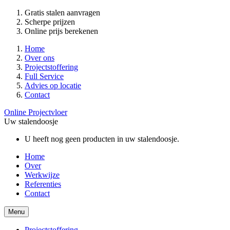
Gratis stalen aanvragen
Scherpe prijzen
Online prijs berekenen
Home
Over ons
Projectstoffering
Full Service
Advies op locatie
Contact
Online Projectvloer
Uw stalendoosje
U heeft nog geen producten in uw stalendoosje.
Home
Over
Werkwijze
Referenties
Contact
Menu
Projectstoffering