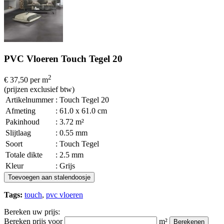
PVC Vloeren Touch Tegel 20
2
€ 37,50
per m
(prijzen exclusief btw)
Artikelnummer
: Touch Tegel 20
Afmeting
: 61.0 x 61.0 cm
Pakinhoud
: 3.72 m²
Slijtlaag
: 0.55 mm
Soort
: Touch Tegel
Totale dikte
: 2.5 mm
Kleur
: Grijs
Toevoegen aan stalendoosje
Tags:
touch
,
pvc vloeren
Bereken uw prijs:
Bereken prijs voor
m²
Berekenen