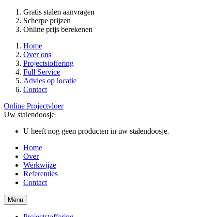
Gratis stalen aanvragen
Scherpe prijzen
Online prijs berekenen
Home
Over ons
Projectstoffering
Full Service
Advies op locatie
Contact
Online Projectvloer
Uw stalendoosje
U heeft nog geen producten in uw stalendoosje.
Home
Over
Werkwijze
Referenties
Contact
Menu
Projectstoffering