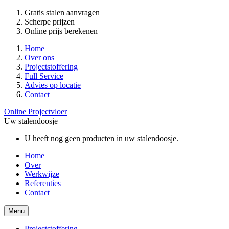
Gratis stalen aanvragen
Scherpe prijzen
Online prijs berekenen
Home
Over ons
Projectstoffering
Full Service
Advies op locatie
Contact
Online Projectvloer
Uw stalendoosje
U heeft nog geen producten in uw stalendoosje.
Home
Over
Werkwijze
Referenties
Contact
Menu
Projectstoffering