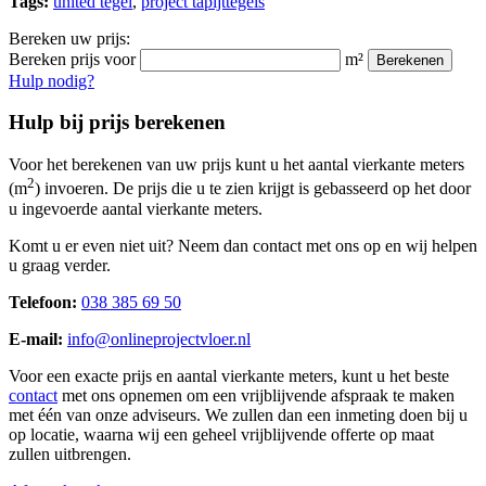
Tags:
united tegel
,
project tapijttegels
Bereken uw prijs:
Bereken prijs voor
m²
Berekenen
Hulp nodig?
Hulp bij prijs berekenen
Voor het berekenen van uw prijs kunt u het aantal vierkante meters
2
(m
) invoeren. De prijs die u te zien krijgt is gebasseerd op het door
u ingevoerde aantal vierkante meters.
Komt u er even niet uit? Neem dan contact met ons op en wij helpen
u graag verder.
Telefoon:
038 385 69 50
E-mail:
info@onlineprojectvloer.nl
Voor een exacte prijs en aantal vierkante meters, kunt u het beste
contact
met ons opnemen om een vrijblijvende afspraak te maken
met één van onze adviseurs. We zullen dan een inmeting doen bij u
op locatie, waarna wij een geheel vrijblijvende offerte op maat
zullen uitbrengen.