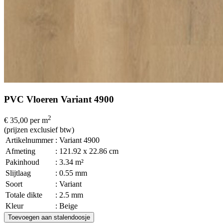
PVC Vloeren Variant 4900
2
€ 35,00
per m
(prijzen exclusief btw)
Artikelnummer
: Variant 4900
Afmeting
: 121.92 x 22.86 cm
Pakinhoud
: 3.34 m²
Slijtlaag
: 0.55 mm
Soort
: Variant
Totale dikte
: 2.5 mm
Kleur
: Beige
Toevoegen aan stalendoosje