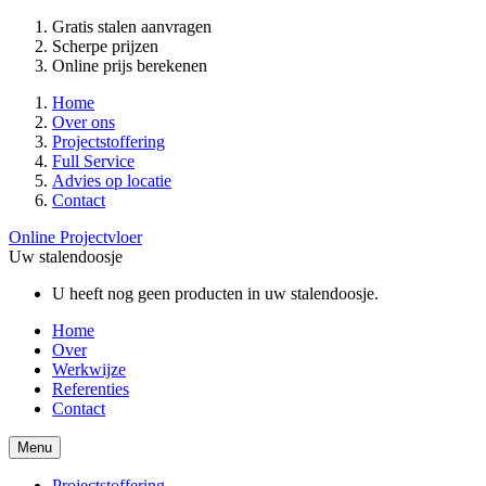
Gratis stalen aanvragen
Scherpe prijzen
Online prijs berekenen
Home
Over ons
Projectstoffering
Full Service
Advies op locatie
Contact
Online Projectvloer
Uw stalendoosje
U heeft nog geen producten in uw stalendoosje.
Home
Over
Werkwijze
Referenties
Contact
Menu
Projectstoffering