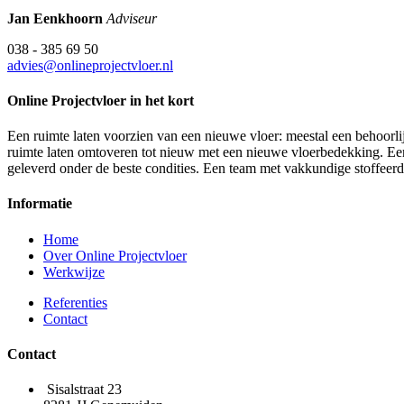
Jan Eenkhoorn
Adviseur
038 - 385 69 50
advies@onlineprojectvloer.nl
Online Projectvloer in het kort
Een ruimte laten voorzien van een nieuwe vloer: meestal een behoorlij
ruimte laten omtoveren tot nieuw met een nieuwe vloerbedekking. Een d
geleverd onder de beste condities. Een team met vakkundige stoffeer
Informatie
Home
Over Online Projectvloer
Werkwijze
Referenties
Contact
Contact
Sisalstraat 23