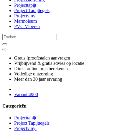
Projecttapijt
Project Tapijttegels
Projectvinyl
Marmoleum
PVC Vloeren
Gratis (proef)stalen aanvragen
Vrijblijvend & gratis advies op locatie
Direct online prijs berekenen
Volledige ontzorging
Meer dan 30 jaar ervaring
Variant 4900
Categorieën
Projecttapijt
Project Tapijttegels
Projectvinyl