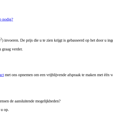
p nodig?
2
m
) invoeren. De prijs die u te zien krijgt is gebasseerd op het door u in
 graag verder.
act
met ons opnemen om een vrijblijvende afspraak te maken met één van
 wensen de aansluitende mogelijkheden?
 u op.