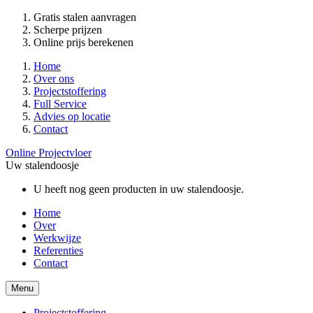
Gratis stalen aanvragen
Scherpe prijzen
Online prijs berekenen
Home
Over ons
Projectstoffering
Full Service
Advies op locatie
Contact
Online Projectvloer
Uw stalendoosje
U heeft nog geen producten in uw stalendoosje.
Home
Over
Werkwijze
Referenties
Contact
Menu
Projectstoffering