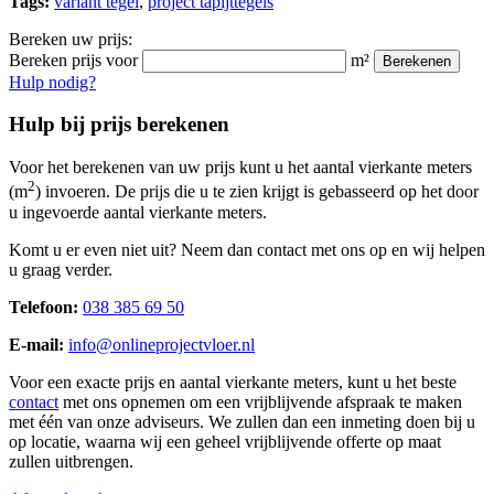
Tags:
variant tegel
,
project tapijttegels
Bereken uw prijs:
Bereken prijs voor
m²
Berekenen
Hulp nodig?
Hulp bij prijs berekenen
Voor het berekenen van uw prijs kunt u het aantal vierkante meters
2
(m
) invoeren. De prijs die u te zien krijgt is gebasseerd op het door
u ingevoerde aantal vierkante meters.
Komt u er even niet uit? Neem dan contact met ons op en wij helpen
u graag verder.
Telefoon:
038 385 69 50
E-mail:
info@onlineprojectvloer.nl
Voor een exacte prijs en aantal vierkante meters, kunt u het beste
contact
met ons opnemen om een vrijblijvende afspraak te maken
met één van onze adviseurs. We zullen dan een inmeting doen bij u
op locatie, waarna wij een geheel vrijblijvende offerte op maat
zullen uitbrengen.